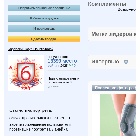
Комплименты
Отправить приватное сообщение
Возможнос
Добавить в друзья
Игнорировать
Метки лидеров
Сделать подарок
Саровский Клуб Покупателей
популярность:
13399 место
Интервью
+1 ↑
рейтинг
2025
?
Привилегированный
пользователь
6
уровня
Последние
фотогра
Статистика портрета:
сейчас просматривают портрет - 0
зарегистрированные пользователи
посетившие портрет за 7 дней - 0