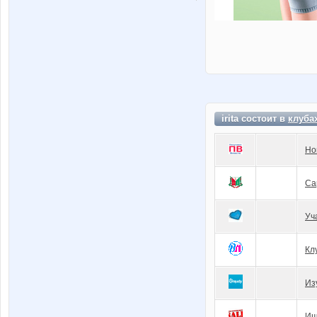
irita состоит в
клуба
Но
Са
Уч
Кл
Из
Ищ